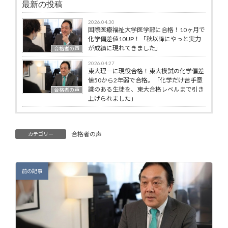
最新の投稿
2026.04.30
国際医療福祉大学医学部に合格！10ヶ月で
化学偏差値10UP！「秋以降にやっと実力
が成績に現れてきました」
合格者の声
2026.04.27
東大理一に現役合格！東大模試の化学偏差
値50から2年弱で合格。「化学だけ苦手意
識のある生徒を、東大合格レベルまで引き
合格者の声
上げられました」
合格者の声
カテゴリー
前の記事