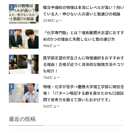
2
駿台予備校の物理は本当にレベルが高い？向い
ている人・伸びない人の違いと塾選びの結論
2248ビュー
3
「化学専門塾」とは？理系難関大志望におすす
めの5つの理由と失敗しないと塾の選び方
906ビュー
4
医学部志望の学生さんに物理選択をおすすめす
る理由！合格が近づく具体的な勉強方法やコツ
も紹介！
766ビュー
5
物理・化学が苦手→慶應大学理工学部に現役合
格！「パターン暗記する癖を直せたのも口頭試
問で思考力を鍛えて頂いたおかげです」
562ビュー
最近の投稿