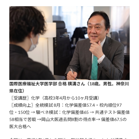
更
新
日
時
:
国際医療福祉大学医学部 合格
横溝さん（18歳。男性。神奈川
県在住）
〖受講歴〗化学
（高校3年4月から10ヶ月受講）
〖成績向上〗
全統模試 8月：化学偏差値57.4・校内順位97
位・150位 → 駿ベネ模試：化学偏差値65 → 共通テスト偏差値
58相当で苦戦 →岡山大医過去問8割の得点率→ 偏差値67.5の
医大合格へ