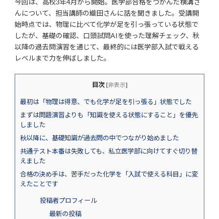
今回は、高校3年4月から開始。医学部合格をつかんだ横溝さ
んについて、担当講師の織田さんに話を聞きました。受講開
始時点では、物理に比べて化学が足を引っ張っている状態で
したが、基礎の確認、口頭試問AIを使った理解チェック、秋
以降の過去問演習を通じて、最終的には医学部入試で戦える
レベルまで力を伸ばしました。
目次
[
非表示
]
最初は「物理は得意、でも化学が足を引っ張る」状態でした
まずは問題演習よりも「知識を使える状態にすること」を優先
しました
秋以降に、基礎知識が過去問の中でつながり始めました
共通テスト本番は失敗しても、私立医学部に向けてすぐ切り替
えました
合格の決め手は、苦手だった化学を「入試で使える科目」に変
えたことです
投稿者プロフィール
最新の投稿