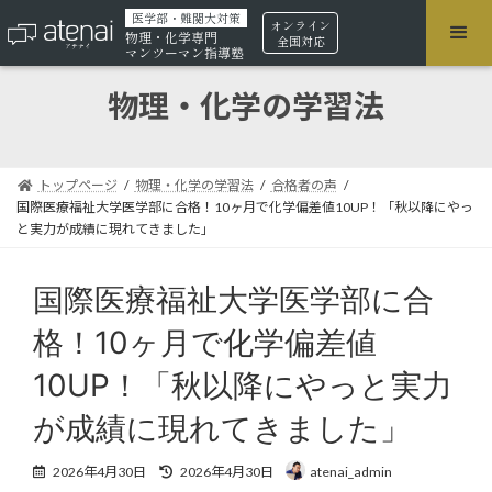
医学部・難関大対策
オンライン
物理・化学専門
全国対応
マンツーマン指導塾
物理・化学の学習法
トップページ
物理・化学の学習法
合格者の声
国際医療福祉大学医学部に合格！10ヶ月で化学偏差値10UP！「秋以降にやっ
と実力が成績に現れてきました」
国際医療福祉大学医学部に合
格！10ヶ月で化学偏差値
10UP！「秋以降にやっと実力
が成績に現れてきました」
最
2026年4月30日
2026年4月30日
atenai_admin
終