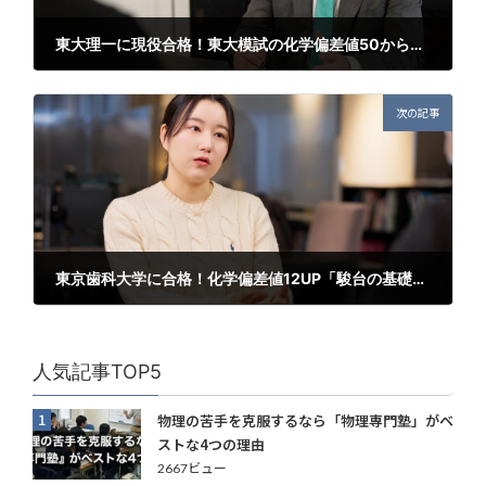
東大理一に現役合格！東大模試の化学偏差値50から2年弱で合格。「化学だけ苦手意識のある生徒を、東大合格レベルまで引き上げられました」
2026年4月27日
次の記事
東京歯科大学に合格！化学偏差値12UP「駿台の基礎コースでは基礎を学べていなかった」
2026年5月14日
人気記事TOP5
1
物理の苦手を克服するなら「物理専門塾」がベ
ストな4つの理由
2667ビュー