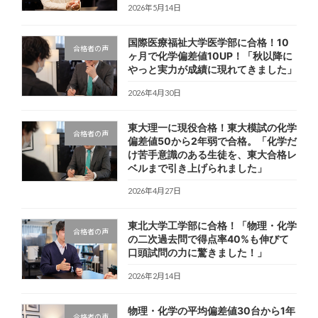
2026年5月14日
国際医療福祉大学医学部に合格！10
合格者の声
ヶ月で化学偏差値10UP！「秋以降に
やっと実力が成績に現れてきました」
2026年4月30日
東大理一に現役合格！東大模試の化学
合格者の声
偏差値50から2年弱で合格。「化学だ
け苦手意識のある生徒を、東大合格レ
ベルまで引き上げられました」
2026年4月27日
東北大学工学部に合格！「物理・化学
合格者の声
の二次過去問で得点率40%も伸びて
口頭試問の力に驚きました！」
2026年2月14日
物理・化学の平均偏差値30台から1年
合格者の声