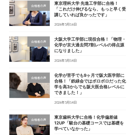
東京理科大学 先進工学部に合格！
合格者の声
「これだけ伸びるなら、もっと早く受
講していれば良かったです」
2026年5月16日
大阪大学工学部に現役合格！「物理・
合格者の声
化学が京大過去問7割レベルの得点源
になりました」
2026年5月14日
化学が苦手でも9ヶ月で阪大医学部に
合格者の声
合格！「鉄緑会ではボロボロだった化
学を高3からでも阪大医合格レベルに
できました！」
2026年5月14日
東京歯科大学に合格！化学偏差値
合格者の声
12UP「駿台の基礎コースでは基礎を
学べていなかった」