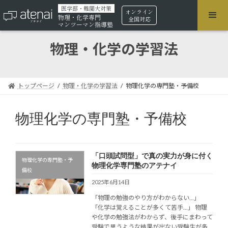
医学部・難関大対策
オンライン
物理・化学専門
全国対応
マンツーマン指導塾
物理・化学の学習法
トップページ
物理・化学の学習法
物理化学の専門塾・予備校
物理化学の専門塾・予備校
「口頭試問型」で真の実力が身に付く
物理化学の専門塾・予
物理化学専門塾のアテナイ
備校
2025年6月14日
「物理の勉強のやり方がわからない...」
「化学は覚えることが多くて苦手...」 物理
や化学の勉強法がわからず、後手にまわって
受験で思うような結果が出ない受験生が多