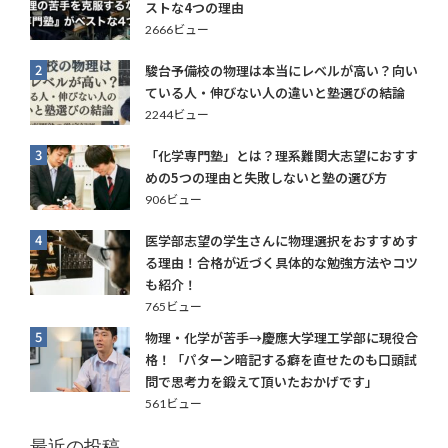
ストな4つの理由
2666ビュー
2
駿台予備校の物理は本当にレベルが高い？向い
ている人・伸びない人の違いと塾選びの結論
2244ビュー
3
「化学専門塾」とは？理系難関大志望におすす
めの5つの理由と失敗しないと塾の選び方
906ビュー
4
医学部志望の学生さんに物理選択をおすすめす
る理由！合格が近づく具体的な勉強方法やコツ
も紹介！
765ビュー
5
物理・化学が苦手→慶應大学理工学部に現役合
格！「パターン暗記する癖を直せたのも口頭試
問で思考力を鍛えて頂いたおかげです」
561ビュー
最近の投稿