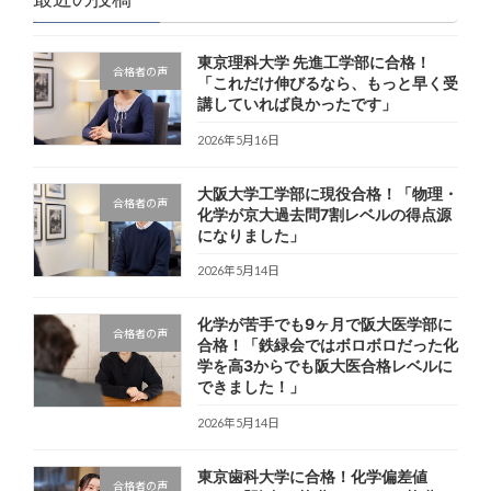
東京理科大学 先進工学部に合格！
合格者の声
「これだけ伸びるなら、もっと早く受
講していれば良かったです」
2026年5月16日
大阪大学工学部に現役合格！「物理・
合格者の声
化学が京大過去問7割レベルの得点源
になりました」
2026年5月14日
化学が苦手でも9ヶ月で阪大医学部に
合格者の声
合格！「鉄緑会ではボロボロだった化
学を高3からでも阪大医合格レベルに
できました！」
2026年5月14日
東京歯科大学に合格！化学偏差値
合格者の声