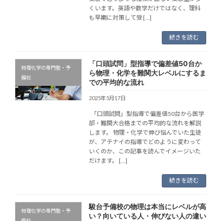
くいます。英語や数学だけではなく、理科
も早期に対策して受 […]
続きを読む
「口頭試問」型指導で偏差値50台か
物理化学の専門塾・予
ら物理・化学を難関大レベルにするま
備校
での平均的な流れ
2025年5月17日
「口頭試問」型指導で偏差値50台から医学
部・難関大合格までの平均的な流れを解説
します。 物理・化学で伸び悩んでいた生徒
が、アテナイの指導でどのように変わって
いくのか、この記事を読んでイメージいた
だけます。 […]
続きを読む
駿台予備校の物理は本当にレベルが高
物理化学の専門塾・予
い？向いている人・伸びない人の違い
備校