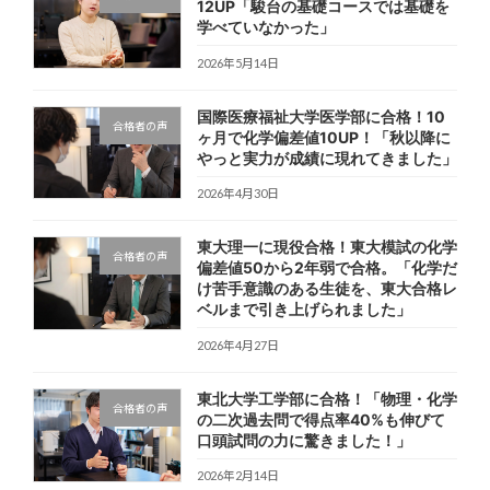
12UP「駿台の基礎コースでは基礎を
学べていなかった」
2026年5月14日
国際医療福祉大学医学部に合格！10
合格者の声
ヶ月で化学偏差値10UP！「秋以降に
やっと実力が成績に現れてきました」
2026年4月30日
東大理一に現役合格！東大模試の化学
合格者の声
偏差値50から2年弱で合格。「化学だ
け苦手意識のある生徒を、東大合格レ
ベルまで引き上げられました」
2026年4月27日
東北大学工学部に合格！「物理・化学
合格者の声
の二次過去問で得点率40%も伸びて
口頭試問の力に驚きました！」
2026年2月14日