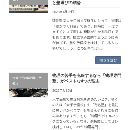
と塾選びの結論
2023年1月22日
理系難関大を目指す受験生にとって、物理は
「差がつく科目」であり、同時に「一度つ
まずくと立て直しに時間がかかる科目」で
もあります。模試や過去問で思うように点
が伸びず、塾や予備校を検討している人も
多いでしょう。 この記事では […]
続きを読む
物理の苦手を克服するなら「物理専門
物理化学の専門塾・予
塾」がベストな4つの理由
備校
2022年9月5日
大学受験で物理対策を進めたいとき、多く
の人は「大手予備校」や「有名塾」を最初
に思い浮かべます。もちろんそれらにも強
みはありますが、もし 「物理がボトルネッ
クになっている」なら、選択肢としてぜひ
検討してほしいのが 物理専門 […]