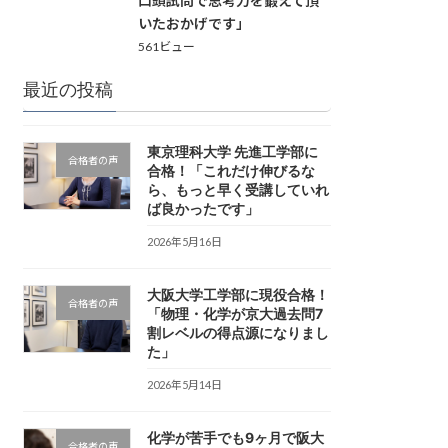
いたおかげです」
561ビュー
最近の投稿
東京理科大学 先進工学部に
合格者の声
合格！「これだけ伸びるな
ら、もっと早く受講していれ
ば良かったです」
2026年5月16日
大阪大学工学部に現役合格！
合格者の声
「物理・化学が京大過去問7
割レベルの得点源になりまし
た」
2026年5月14日
化学が苦手でも9ヶ月で阪大
合格者の声