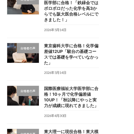
医学部に合格！「鉄緑会では
ボロボロだった化学を高3か
らでも阪大医合格レベルにで
きました！」
2026年5月14日
東京歯科大学に合格！化学偏
合格者の声
差値12UP「駿台の基礎コー
スでは基礎を学べていなかっ
た」
2026年5月14日
国際医療福祉大学医学部に合
合格者の声
格！10ヶ月で化学偏差値
10UP！「秋以降にやっと実
力が成績に現れてきました」
2026年4月30日
東大理一に現役合格！東大模
合格者の声