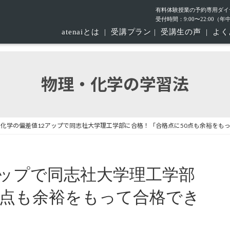
有料体験授業の予約専用ダイ
受付時間：9:00〜22:00（
atenaiとは
|
受講プラン
|
受講生の声
|
よく
物理・化学の学習法
化学の偏差値12アップで同志社大学理工学部に合格！「合格点に50点も余裕をも
アップで同志社大学理工学部
0点も余裕をもって合格でき