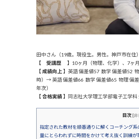
田中さん（19歳。現役生。男性。神戸市在住
【 受講歴 】
10ヶ月（物理、化学）、7ヶ
【 成績向上 】
英語 偏差値57 数学 偏差値52 
時）→ 英語 偏差値66 数学 偏差値65 物理 偏差
年次）
【 合格実績 】
同志社大学理工学部電子工学科 全
目次
[
非
指定された教材を順番通りに解くコーチング系
量にとらわれずに時間をかけて考え抜く訓練が