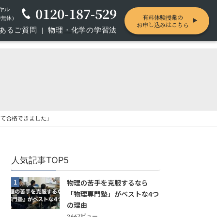
0120-187-529
ヤル
有料体験授業の
年中無休）
お申し込みはこちら
あるご質問
|
物理・化学の学習法
って合格できました」
人気記事TOP5
1
物理の苦手を克服するなら
「物理専門塾」がベストな4つ
の理由
2667ビュー