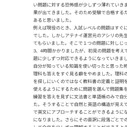
い問題に対する恐怖感が少しずつ薄れていきま
果が出てきました。そのため受験で合格する
あると思いました。
例えば現役のとき、入試レベルの問題はすぐ
でした。しかしアテナイ運営元のアシリの先
てもらいました。そこで１つの問題に対しじ
3、4時間かかりましたが、初見の問題を考え
題に少しずつ対応できるようになっていきま
自分が知っている知識を使い切ったと思った
理科も答えをすぐ見る癖をやめました。理科
を探しにいくのではなく教科書の定義と証明
使えるようにするために問題を選んで問題集
練習を答えを見ずに文法書と単語帳のみで自
た。そうすることで自然と英語の構造が見え
で英文にアプローチすることができるように
になりました。さらにその直訳に段落ごとで