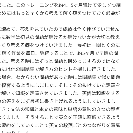
した。このトレーニングを約4、5ヶ月続けて少しずつ結
ためにはもっと早くから考えて解く癖をつけておく必要が
に諦めて、答えを見ていたので成績は全く伸びていません
生に数学は初見の問題が解けるか解けないかが大切と教え
っくり考える癖をつけていきました。最初は一問とくのに
て解く作業を毎日、継続することで、約5ヶ月で早慶の問
した。考える時にはずっと問題と睨めっこするのではなく
時には他の問題集で解き方のヒントを探しに行きました。
の場合、わからない問題があった時には問題集で似た問題
を復習するようにしました。そしてその抜けていた定義を
を解いて知識を定着させていきました。英語は和訳をする
分の答えをまず最初に書き上げれるようにしていきまし
てきて文法の知識と本文の意味と単語の意味の３つの観点
なりました。そうすることで英文を正確に直訳できるよう
の要約をしていくことで英文の段落ごとのつながりを意識