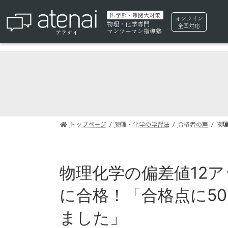
医学部・難関大対策
オンライン
物理・化学専門
全国対応
マンツーマン指導塾
トップページ
物理・化学の学習法
合格者の声
物理
物理化学の偏差値12
に合格！「合格点に5
ました」