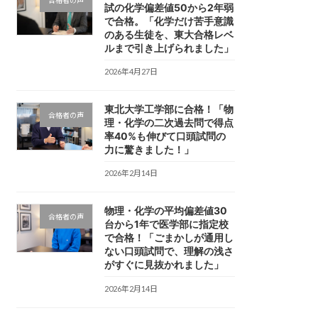
試の化学偏差値50から2年弱
で合格。「化学だけ苦手意識
のある生徒を、東大合格レベ
ルまで引き上げられました」
2026年4月27日
東北大学工学部に合格！「物
合格者の声
理・化学の二次過去問で得点
率40%も伸びて口頭試問の
力に驚きました！」
2026年2月14日
物理・化学の平均偏差値30
合格者の声
台から1年で医学部に指定校
で合格！「ごまかしが通用し
ない口頭試問で、理解の浅さ
がすぐに見抜かれました」
2026年2月14日