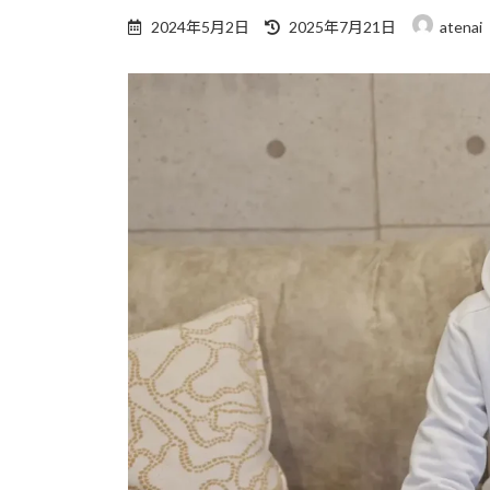
最
2024年5月2日
2025年7月21日
atenai
終
更
新
日
時
: