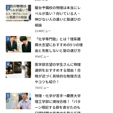
2
駿台予備校の物理は本当にレ
ベルが高い？向いている人・
伸びない人の違いと塾選びの
結論
2248ビュー
3
「化学専門塾」とは？理系難
関大志望におすすめの5つの理
由と失敗しないと塾の選び方
906ビュー
4
医学部志望の学生さんに物理
選択をおすすめする理由！合
格が近づく具体的な勉強方法
やコツも紹介！
765ビュー
5
物理・化学が苦手→慶應大学
理工学部に現役合格！「パタ
ーン暗記する癖を直せたのも
口頭試問で思考力を鍛えて頂