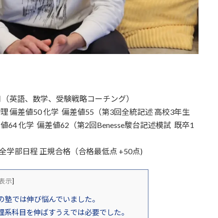
）
月（英語、数学、受験戦略コーチング）
物理 偏差値50 化学 偏差値55（第3回全統記述 高校3年生
値64 化学 偏差値62（第2回Benesse駿台記述模試 既卒1
学部日程 正規合格（合格最低点 +50点)
表示
]
の塾では伸び悩んでいました。
理系科目を伸ばすうえでは必要でした。