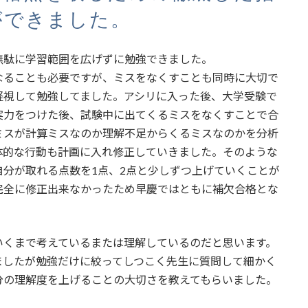
ができました。
無駄に学習範囲を広げずに勉強できました。
なることも必要ですが、ミスをなくすことも同時に大切で
軽視して勉強してました。アシリに入った後、大学受験で
実力をつけた後、試験中に出てくるミスをなくすことで合
ミスが計算ミスなのか理解不足からくるミスなのかを分析
体的な行動も計画に入れ修正していきました。そのような
分が取れる点数を1点、2点と少しずつ上げていくことが
完全に修正出来なかったため早慶ではともに補欠合格とな
いくまで考えているまたは理解しているのだと思います。
ましたが勉強だけに絞ってしつこく先生に質問して細かく
分の理解度を上げることの大切さを教えてもらいました。